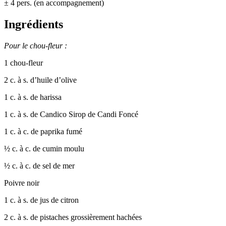
± 4 pers. (en accompagnement)
Ingrédients
Pour le chou-fleur :
1 chou-fleur
2 c. à s. d’huile d’olive
1 c. à s. de harissa
1 c. à s. de Candico Sirop de Candi Foncé
1 c. à c. de paprika fumé
½ c. à c. de cumin moulu
½ c. à c. de sel de mer
Poivre noir
1 c. à s. de jus de citron
2 c. à s. de pistaches grossièrement hachées