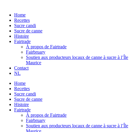
Aller
au
Home
contenu
Recettes
Sucre candi
Sucre de canne
Histoire
Fairtrade
À propos de Fairtrade
Fairbruary
Soutien aux producteurs locaux de canne à sucre à l’Île
Maurice
Contact
NL
Home
Recettes
Sucre candi
Sucre de canne
Histoire
Fairtrade
À propos de Fairtrade
Fairbruary
Soutien aux producteurs locaux de canne à sucre à l’Île
Maurice